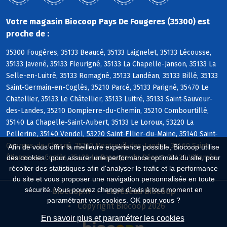
Votre magasin Biocoop Pays De Fougeres (35300) est
proche de :
35300 Fougères, 35133 Beaucé, 35133 Laignelet, 35133 Lécousse,
35133 Javené, 35133 Fleurigné, 35133 La Chapelle-Janson, 35133 La
Selle-en-Luitré, 35133 Romagné, 35133 Landéan, 35133 Billé, 35133
Saint-Germain-en-Coglès, 35210 Parcé, 35133 Parigné, 35470 Le
Chatellier, 35133 Le Châtellier, 35133 Luitré, 35133 Saint-Sauveur-
des-Landes, 35210 Dompierre-du-Chemin, 35210 Combourtillé,
35140 La Chapelle-Saint-Aubert, 35133 Le Loroux, 53220 La
Pellerine, 35140 Vendel, 53220 Saint-Ellier-du-Maine, 35140 Saint-
Georges-de-Chesné, 35210 Montreuil-des-Landes, 35460 Saint-
Afin de vous offrir la meilleure expérience possible, Biocoop utilise
Étienne-en-Coglès, 35420 La Bazouge-du-Désert, 35420 Villamée
des cookies : pour assurer une performance optimale du site, pour
récolter des statistiques afin d'analyser le trafic et la performance
du site et vous proposer une navigation personnalisée en toute
sécurité. Vous pouvez changer d'avis à tout moment en
Biocoop.fr
Le réseau Biocoop
paramétrant vos cookies. OK pour vous ?
Copyright Biocoop 2026
En savoir plus et paramétrer les cookies