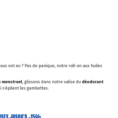
vous ont eu ? Pas de panique, notre roll-on aux huiles
n menstruel
, glissons dans notre valise du
déodorant
i s’épilent les gambettes.
ISES JUSQU’A -15%.