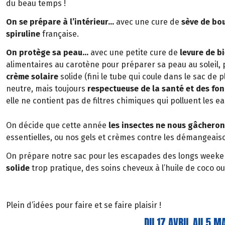
du beau temps !
On se prépare à l’intérieur…
avec une cure de
sève de bo
spiruline
française.
On protège sa peau…
avec une petite cure de
levure de b
alimentaires au carotène pour préparer sa peau au soleil, pu
crème solaire
solide (fini le tube qui coule dans le sac de pl
neutre, mais toujours
respectueuse de la santé et des fo
elle ne contient pas de filtres chimiques qui polluent les e
On décide que cette année
les insectes ne nous gâcheront
essentielles, ou nos gels et crèmes contre les démangeai
On prépare notre sac pour les escapades des longs weeken
solide
trop pratique, des soins cheveux à l’huile de coco o
Plein d’idées pour faire et se faire plaisir !
DU 17 AVRIL AU 5 