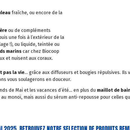
uleau
fraîche, ou encore de la
ière
ou de compléments
is une fois à l’extérieur de la
age !), ou liquide, teintée ou
nds marins
car chez Biocoop
aux et nuisent aux coraux.
 pas la vie
… grâce aux diffuseurs et bougies répulsives. Ils 
sons vous soulagerons en douceur.
ds de Mai et les vacances d’été… en plus du
maillot de bai
u au monoï, mais aussi du sérum anti-repousse pour celles qu
MAI 2025, RETROUVEZ NOTRE SELECTION DE PRODUITS REM