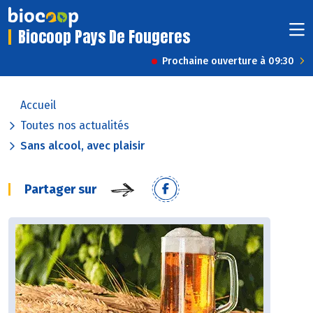
Biocoop Pays De Fougeres
Prochaine ouverture à 09:30
Accueil
Toutes nos actualités
Sans alcool, avec plaisir
Partager sur