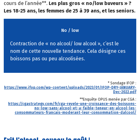
cours de l’année**.
Les plus gros « no/low buveurs » ?
Les 18-25 ans, les femmes de 25 à 39 ans, et les seniors.
No / low
Contraction de « no alcool/ low alcool », c’est le
nom de cette nouvelle tendance. Cela désigne ces
boissons pas ou peu alcoolisées.
* Sondage IFOP :
https://www.ifop.com/wp-content/uploads/2023/01/IFOP-DRY-JANUARY-
Dec-2022.pdf
**Enquête OPUS menée par CGA :
https://cgastrategy.com/fr/cga-revele-une-croissance-des-boissons-
no-low-sans-alcool-et-a-faible-teneur-en-alcool-les-
consommateurs-francais-moderant-leur-consommation-dalcool/