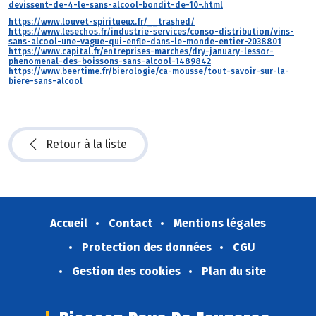
devissent-de-4-le-sans-alcool-bondit-de-10-.html
https://www.louvet-spiritueux.fr/__trashed/
https://www.lesechos.fr/industrie-services/conso-distribution/vins-
sans-alcool-une-vague-qui-enfle-dans-le-monde-entier-2038801
https://www.capital.fr/entreprises-marches/dry-january-lessor-
phenomenal-des-boissons-sans-alcool-1489842
https://www.beertime.fr/bierologie/ca-mousse/tout-savoir-sur-la-
biere-sans-alcool
Retour à la liste
Accueil
Contact
Mentions légales
Protection des données
CGU
Gestion des cookies
Plan du site