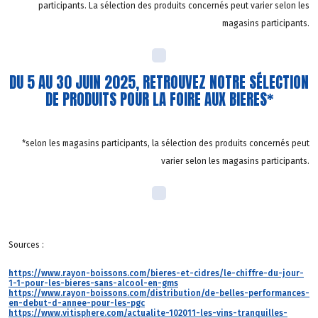
participants. La sélection des produits concernés peut varier selon les
magasins participants.
DU 5 AU 30 JUIN 2025, RETROUVEZ NOTRE SÉLECTION
DE PRODUITS POUR LA FOIRE AUX BIERES*
*selon les magasins participants, la sélection des produits concernés peut
varier selon les magasins participants.
Sources :
https://www.rayon-boissons.com/bieres-et-cidres/le-chiffre-du-jour-
1-1-pour-les-bieres-sans-alcool-en-gms
https://www.rayon-boissons.com/distribution/de-belles-performances-
en-debut-d-annee-pour-les-pgc
https://www.vitisphere.com/actualite-102011-les-vins-tranquilles-