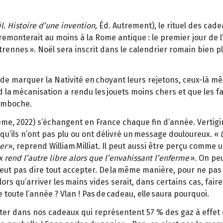
. Histoire d’une invention,
Éd. Autrement), le rituel des cade
emonterait au moins à la Rome antique : le premier jour de l’a
ennes ». Noël sera inscrit dans le calendrier romain bien plu
de de marquer la Nativité en choyant leurs rejetons, ceux-là 
 la mécanisation a rendu les jouets moins chers et que les f
bamboche.
Ademe, 2022) s’échangent en France chaque fin d’année. Vertig
 qu’ils n’ont pas plu ou ont délivré un message douloureux. «
er
», reprend William Milliat. Il peut aussi être perçu comme un
rend l’autre libre alors que l’envahissant l’enferme
». On peu
eut pas dire tout accepter. De la même manière, pour ne pas 
Alors qu’arriver les mains vides serait, dans certains cas, fair
 toute l’année ? Vlan ! Pas de cadeau, elle saura pourquoi.
ter dans nos cadeaux qui représentent 57 % des gaz à effet 