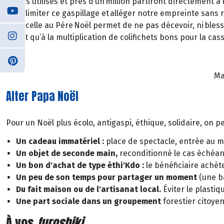
jamais utilisés et près d’un million partiront directement à
pour limiter ce gaspillage et alléger notre empreinte sans r
liste, celle au Père Noël permet de ne pas décevoir, ni bless
plutôt qu’à la multiplication de colifichets bons pour la c
Ma
Alter Papa Noël
Pour un Noël plus écolo, antigaspi, éthique, solidaire, on peu
Un cadeau immatériel :
place de spectacle, entrée au mu
Un objet de seconde main,
reconditionné le cas échéan
Un bon d'achat de type éthi'Kdo :
le bénéficiaire achèt
Un peu de son temps pour partager un moment
(une ba
Du fait maison ou de l'artisanat local.
Éviter le plastiqu
Une part sociale dans un groupement
forestier citoye
À vos
furoshiki