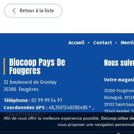
Retour à la liste
Accueil
Contact
Menti
Biocoop Pays De
Nous suiv
Fougeres
Votre magasi
32 boulevard de Groslay
35300 Fougères
35300 Fougères,
Romagné, 35133 
Téléphone :
02 99 99 54 91
35133 Saint-Sau
Coordonnées GPS :
48,3501240285485 ° ,
35140 Vendel, 5
-1,18461725886073 °
Afin de vous offrir la meilleure expérience possible, Biocoop utilise d
Bazouge-du-Dés
vous proposer une navigation personnal