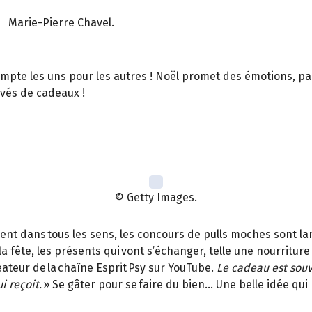
Marie-Pierre Chavel.
ompte les uns pour les autres ! Noël promet des émotions, parf
rivés de cadeaux !
© Getty Images.
vent dans tous les sens, les concours de pulls moches sont la
c la fête, les présents qui vont s’échanger, telle une nourritur
éateur de la chaîne Esprit Psy sur YouTube.
Le cadeau est souv
i reçoit.
» Se gâter pour se faire du bien… Une belle idée qu