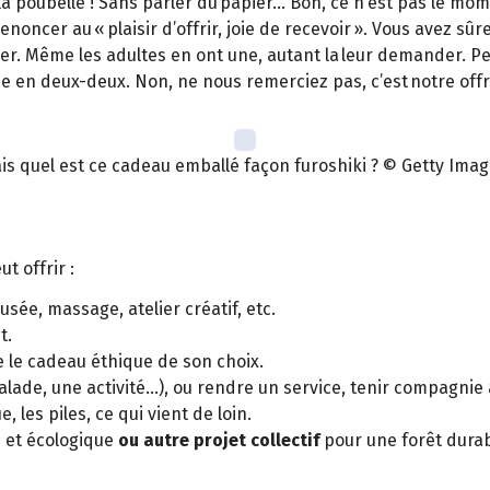
 la poubelle ! Sans parler du papier… Bon, ce n’est pas le mom
enoncer au « plaisir d’offrir, joie de recevoir ». Vous avez sû
er. Même les adultes en ont une, autant la leur demander. Pense
asse en deux-deux. Non, ne nous remerciez pas, c’est notre of
is quel est ce cadeau emballé façon furoshiki ? © Getty Imag
t offrir :
sée, massage, atelier créatif, etc.
t.
e le cadeau éthique de son choix.
lade, une activité...), ou rendre un service, tenir compagnie
e, les piles, ce qui vient de loin.
n et écologique
ou autre projet collectif
pour une forêt durable