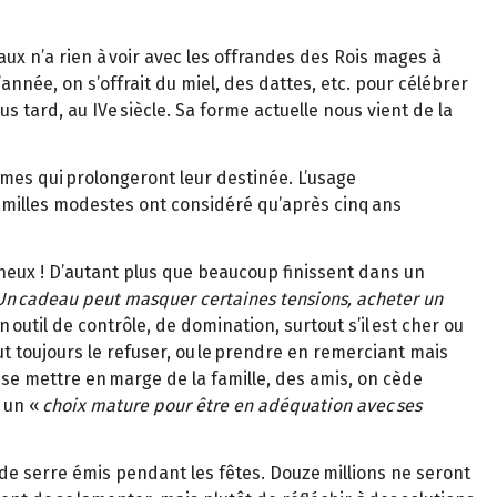
aux n’a rien à voir avec les offrandes des Rois mages à
nnée, on s’offrait du miel, des dattes, etc. pour célébrer
s tard, au IVe siècle. Sa forme actuelle nous vient de la
mêmes qui prolongeront leur destinée. L’usage
amilles modestes ont considéré qu’après cinq ans
ineux ! D’autant plus que beaucoup finissent dans un
Un cadeau peut masquer certaines tensions, acheter un
 outil de contrôle, de domination, surtout s’il est cher ou
t toujours le refuser, ou le prendre en remerciant mais
se mettre en marge de la famille, des amis, on cède
e un «
choix mature pour être en adéquation avec ses
de serre émis pendant les fêtes. Douze millions ne seront