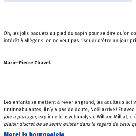
Oh, les jolis paquets au pied du sapin pour se dire qu'on c
intérêt à alléger si on ne veut pas risquer d'être un jour p
Marie-Pierre Chavel.
Les enfants se mettent à rêver en grand, les adultes s’acti
tintinnabulantes, il n’y a pas de doute, Noël arrive ! Et ave
joie à partager,
explique le psychanalyste William Milliat, cr
plaisir discret de se sentir exister dans le regard de celui qu
Merci la bourgeoisie