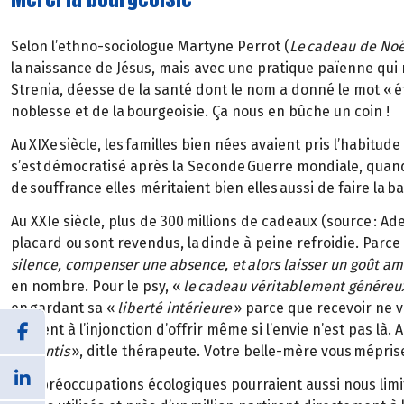
Selon l’ethno-sociologue Martyne Perrot (
Le cadeau de Noël
la naissance de Jésus, mais avec une pratique païenne qui r
Strenia, déesse de la santé dont le nom a donné le mot « étr
noblesse et de la bourgeoisie. Ça nous en bûche un coin !
Au XIXe siècle, les familles bien nées avaient pris l’habitu
s’est démocratisé après la Seconde Guerre mondiale, quand
de souffrance elles méritaient bien elles aussi de faire la 
Au XXIe siècle, plus de 300 millions de cadeaux (source : 
placard ou sont revendus, la dinde à peine refroidie. Parce
silence, compenser une absence, et alors laisser un goût am
en nombre. Pour le psy, «
le cadeau véritablement généreux 
en gardant sa «
liberté intérieure
» parce que recevoir ne v
souvent à l’injonction d’offrir même si l’envie n’est pas là. 
ressentis
», dit le thérapeute. Votre belle-mère vous méprise
Des préoccupations écologiques pourraient aussi nous limi