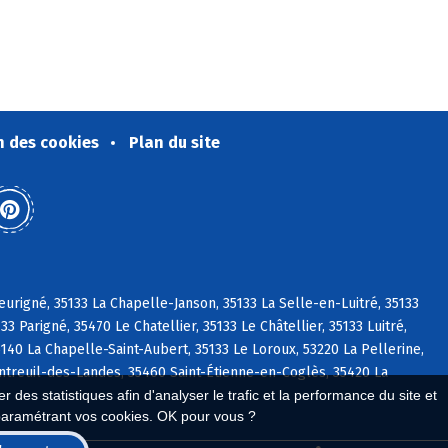
n des cookies
Plan du site
eurigné, 35133 La Chapelle-Janson, 35133 La Selle-en-Luitré, 35133
 Parigné, 35470 Le Chatellier, 35133 Le Châtellier, 35133 Luitré,
40 La Chapelle-Saint-Aubert, 35133 Le Loroux, 53220 La Pellerine,
ntreuil-des-Landes, 35460 Saint-Étienne-en-Coglès, 35420 La
 des statistiques afin d'analyser le trafic et la performance du site et
paramétrant vos cookies. OK pour vous ?