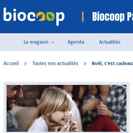
Biocoop P
Le magasin
Agenda
Actualités
Accueil
Toutes nos actualités
Noël, c'est cadeaux