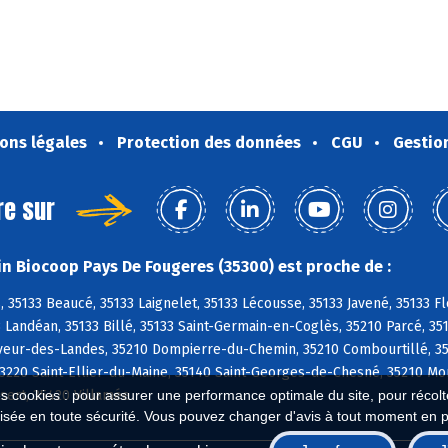
ons légales
Protection des données
CGU
Gestio
re sur
n Biocoop Pays De Fougeres (35300) est proche de :
 35133 Beaucé, 35133 Laignelet, 35133 Lécousse, 35133 Javené, 35133 Fl
Landéan, 35133 Billé, 35133 Saint-Germain-en-Coglès, 35210 Parcé, 35133
veur-des-Landes, 35210 Dompierre-du-Chemin, 35210 Combourtillé, 351
3220 Saint-Ellier-du-Maine, 35140 Saint-Georges-de-Chesné, 35210 Mo
es cookies : pour assurer une performance optimale du site, pour récolter
ert, 35420 Villamée
isée en toute sécurité. Vous pouvez changer d'avis à tout moment en 