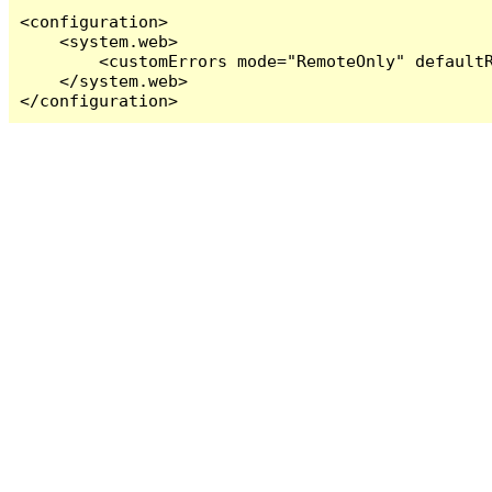
<configuration>

    <system.web>

        <customErrors mode="RemoteOnly" defaultR
    </system.web>

</configuration>