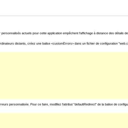
 personnalisés actuels pour cette application empêchent l'affichage à distance des détails de 
rdinateurs distants, créez une balise <customErrors> dans un fichier de configuration "web.con
urs personnalisée. Pour ce faire, modifiez l'attribut "defaultRedirect" de la balise de config