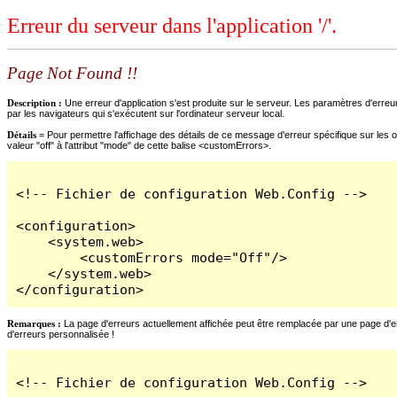
Erreur du serveur dans l'application '/'.
Page Not Found !!
Description :
Une erreur d'application s'est produite sur le serveur. Les paramètres d'erreur
par les navigateurs qui s'exécutent sur l'ordinateur serveur local.
Détails =
Pour permettre l'affichage des détails de ce message d'erreur spécifique sur les o
valeur "off" à l'attribut "mode" de cette balise <customErrors>.
<!-- Fichier de configuration Web.Config -->

<configuration>

    <system.web>

        <customErrors mode="Off"/>

    </system.web>

</configuration>
Remarques :
La page d'erreurs actuellement affichée peut être remplacée par une page d'erre
d'erreurs personnalisée !
<!-- Fichier de configuration Web.Config -->
