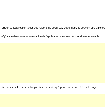
l'erreur de l'application (pour des raisons de sécurité). Cependant, ils peuvent être affichés
fig" situé dans le répertoire racine de l'application Web en cours. Attribuez ensuite la
uration <customErrors> de l'application, de sorte qu'il pointe vers une URL de la page