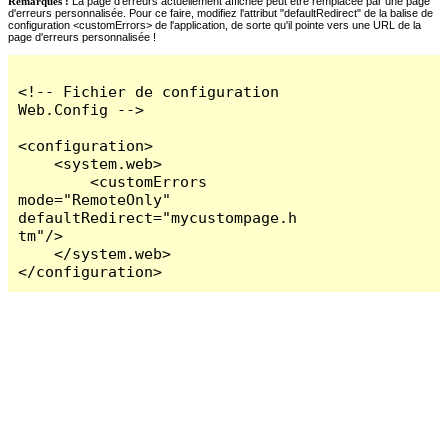
Remarques :
La page d'erreurs actuellement affichée peut être remplacée par une page
d'erreurs personnalisée. Pour ce faire, modifiez l'attribut "defaultRedirect" de la balise de
configuration <customErrors> de l'application, de sorte qu'il pointe vers une URL de la
page d'erreurs personnalisée !
<!-- Fichier de configuration 
Web.Config -->

<configuration>

    <system.web>

        <customErrors 
mode="RemoteOnly" 
defaultRedirect="mycustompage.h
tm"/>

    </system.web>

</configuration>