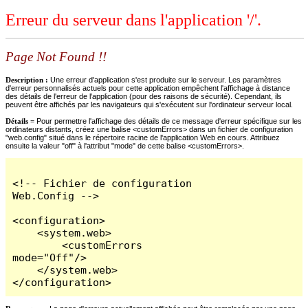
Erreur du serveur dans l'application '/'.
Page Not Found !!
Description :
Une erreur d'application s'est produite sur le serveur. Les paramètres
d'erreur personnalisés actuels pour cette application empêchent l'affichage à distance
des détails de l'erreur de l'application (pour des raisons de sécurité). Cependant, ils
peuvent être affichés par les navigateurs qui s'exécutent sur l'ordinateur serveur local.
Détails =
Pour permettre l'affichage des détails de ce message d'erreur spécifique sur les
ordinateurs distants, créez une balise <customErrors> dans un fichier de configuration
"web.config" situé dans le répertoire racine de l'application Web en cours. Attribuez
ensuite la valeur "off" à l'attribut "mode" de cette balise <customErrors>.
<!-- Fichier de configuration 
Web.Config -->

<configuration>

    <system.web>

        <customErrors 
mode="Off"/>

    </system.web>

</configuration>