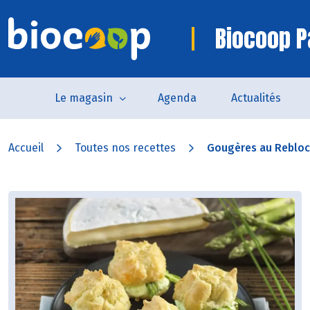
Biocoop P
Le magasin
Agenda
Actualités
Accueil
Toutes nos recettes
Gougères au Rebloch