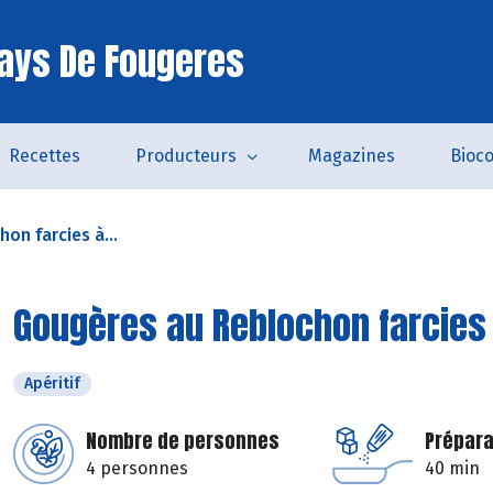
ays De Fougeres
Recettes
Producteurs
Magazines
Bioc
on farcies à...
Gougères au Reblochon farcies
Apéritif
Nombre de personnes
Prépara
4 personnes
40 min