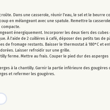
croûte. Dans une casserole, réunir l'eau, le sel et le beurre
n coup en mélangeant avec une spatule. Remettre la casserole 
te compacte.
langeant énergiquement. Incorporer les deux tiers des cubes 
e. À l'aide de 2 cuillères à café, déposer des petits tas de pâ
bes de fromage restants. Baisser le thermostat à 180°C et e
orées. Laisser refroidir sur une grille.
illy ferme. Mettre au frais. Couper le pied dur des asperges p
ges à la chantilly. Garnir la partie inférieure des gougères d
rges et refermer les gougères.