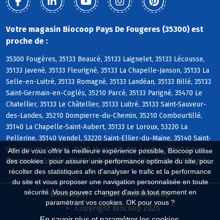
Votre magasin Biocoop Pays De Fougeres (35300) est
proche de :
35300 Fougères, 35133 Beaucé, 35133 Laignelet, 35133 Lécousse,
35133 Javené, 35133 Fleurigné, 35133 La Chapelle-Janson, 35133 La
Selle-en-Luitré, 35133 Romagné, 35133 Landéan, 35133 Billé, 35133
Saint-Germain-en-Coglès, 35210 Parcé, 35133 Parigné, 35470 Le
Chatellier, 35133 Le Châtellier, 35133 Luitré, 35133 Saint-Sauveur-
des-Landes, 35210 Dompierre-du-Chemin, 35210 Combourtillé,
35140 La Chapelle-Saint-Aubert, 35133 Le Loroux, 53220 La
Pellerine, 35140 Vendel, 53220 Saint-Ellier-du-Maine, 35140 Saint-
Georges-de-Chesné, 35210 Montreuil-des-Landes, 35460 Saint-
Afin de vous offrir la meilleure expérience possible, Biocoop utilise
Étienne-en-Coglès, 35420 La Bazouge-du-Désert, 35420 Villamée
des cookies : pour assurer une performance optimale du site, pour
récolter des statistiques afin d'analyser le trafic et la performance
du site et vous proposer une navigation personnalisée en toute
sécurité. Vous pouvez changer d'avis à tout moment en
Biocoop.fr
Le réseau Biocoop
paramétrant vos cookies. OK pour vous ?
Copyright Biocoop 2026
En savoir plus et paramétrer les cookies