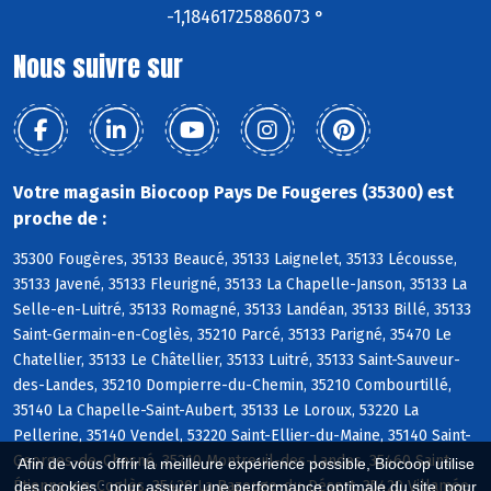
-1,18461725886073 °
Nous suivre sur
Votre magasin Biocoop Pays De Fougeres (35300) est
proche de :
35300 Fougères, 35133 Beaucé, 35133 Laignelet, 35133 Lécousse,
35133 Javené, 35133 Fleurigné, 35133 La Chapelle-Janson, 35133 La
Selle-en-Luitré, 35133 Romagné, 35133 Landéan, 35133 Billé, 35133
Saint-Germain-en-Coglès, 35210 Parcé, 35133 Parigné, 35470 Le
Chatellier, 35133 Le Châtellier, 35133 Luitré, 35133 Saint-Sauveur-
des-Landes, 35210 Dompierre-du-Chemin, 35210 Combourtillé,
35140 La Chapelle-Saint-Aubert, 35133 Le Loroux, 53220 La
Pellerine, 35140 Vendel, 53220 Saint-Ellier-du-Maine, 35140 Saint-
Georges-de-Chesné, 35210 Montreuil-des-Landes, 35460 Saint-
Afin de vous offrir la meilleure expérience possible, Biocoop utilise
Étienne-en-Coglès, 35420 La Bazouge-du-Désert, 35420 Villamée
des cookies : pour assurer une performance optimale du site, pour