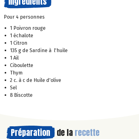
Ingrédients
Pour 4 personnes
1 Poivron rouge
1 échalote
1 Citron
135 g de Sardine à l'huile
1 Ail
Ciboulette
Thym
2 c. à c de Huile d'olive
Sel
8 Biscotte
Préparation
de la
recette