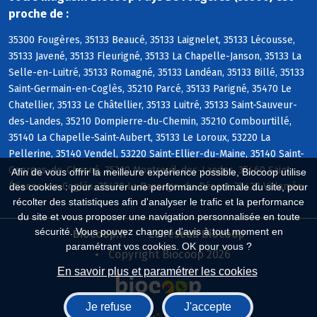
proche de :
35300 Fougères, 35133 Beaucé, 35133 Laignelet, 35133 Lécousse,
35133 Javené, 35133 Fleurigné, 35133 La Chapelle-Janson, 35133 La
Selle-en-Luitré, 35133 Romagné, 35133 Landéan, 35133 Billé, 35133
Saint-Germain-en-Coglès, 35210 Parcé, 35133 Parigné, 35470 Le
Chatellier, 35133 Le Châtellier, 35133 Luitré, 35133 Saint-Sauveur-
des-Landes, 35210 Dompierre-du-Chemin, 35210 Combourtillé,
35140 La Chapelle-Saint-Aubert, 35133 Le Loroux, 53220 La
Pellerine, 35140 Vendel, 53220 Saint-Ellier-du-Maine, 35140 Saint-
Georges-de-Chesné, 35210 Montreuil-des-Landes, 35460 Saint-
Afin de vous offrir la meilleure expérience possible, Biocoop utilise
Étienne-en-Coglès, 35420 La Bazouge-du-Désert, 35420 Villamée
des cookies : pour assurer une performance optimale du site, pour
récolter des statistiques afin d'analyser le trafic et la performance
du site et vous proposer une navigation personnalisée en toute
sécurité. Vous pouvez changer d'avis à tout moment en
Biocoop.fr
Le réseau Biocoop
paramétrant vos cookies. OK pour vous ?
Copyright Biocoop 2026
En savoir plus et paramétrer les cookies
Je refuse
J'accepte