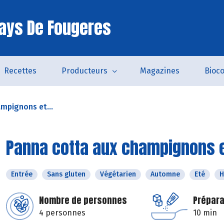
ays De Fougeres
Recettes
Producteurs
Magazines
Bioc
mpignons et...
Panna cotta aux champignons 
Entrée
Sans gluten
Végétarien
Automne
Eté
H
Nombre de personnes
Prépara
4 personnes
10 min