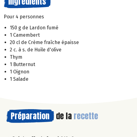
Ingrédients
Pour 4 personnes
150 g de Lardon fumé
1 Camembert
20 cl de Crème fraîche épaisse
2 c. à s. de Huile d'olive
Thym
1 Butternut
1 Oignon
1 Salade
Préparation
de la
recette