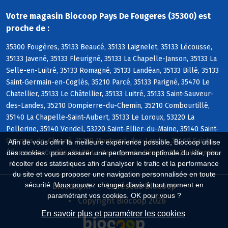
Votre magasin Biocoop Pays De Fougeres (35300) est
proche de :
35300 Fougères, 35133 Beaucé, 35133 Laignelet, 35133 Lécousse,
35133 Javené, 35133 Fleurigné, 35133 La Chapelle-Janson, 35133 La
Selle-en-Luitré, 35133 Romagné, 35133 Landéan, 35133 Billé, 35133
Saint-Germain-en-Coglès, 35210 Parcé, 35133 Parigné, 35470 Le
Chatellier, 35133 Le Châtellier, 35133 Luitré, 35133 Saint-Sauveur-
des-Landes, 35210 Dompierre-du-Chemin, 35210 Combourtillé,
35140 La Chapelle-Saint-Aubert, 35133 Le Loroux, 53220 La
Pellerine, 35140 Vendel, 53220 Saint-Ellier-du-Maine, 35140 Saint-
Georges-de-Chesné, 35210 Montreuil-des-Landes, 35460 Saint-
Afin de vous offrir la meilleure expérience possible, Biocoop utilise
Étienne-en-Coglès, 35420 La Bazouge-du-Désert, 35420 Villamée
des cookies : pour assurer une performance optimale du site, pour
récolter des statistiques afin d'analyser le trafic et la performance
du site et vous proposer une navigation personnalisée en toute
sécurité. Vous pouvez changer d'avis à tout moment en
Biocoop.fr
Le réseau Biocoop
paramétrant vos cookies. OK pour vous ?
Copyright Biocoop 2026
En savoir plus et paramétrer les cookies