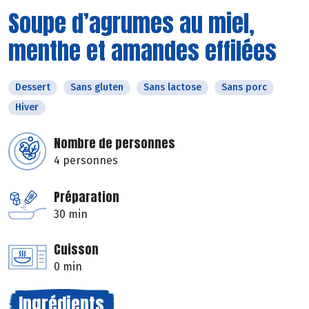
Soupe d’agrumes au miel,
menthe et amandes effilées
Dessert
Sans gluten
Sans lactose
Sans porc
Hiver
Nombre de personnes
4 personnes
Préparation
30 min
Cuisson
0 min
Ingrédients