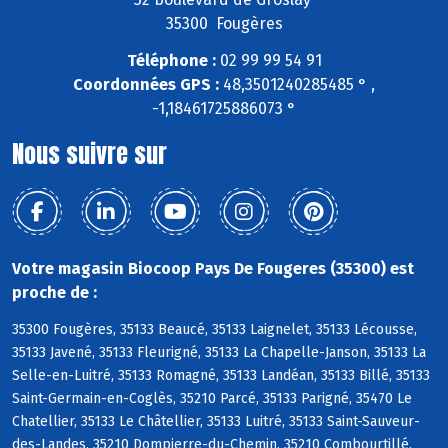
35300 Fougères
Téléphone :
02 99 99 54 91
Coordonnées GPS :
48,3501240285485 ° ,
-1,18461725886073 °
Nous suivre sur
Votre magasin Biocoop Pays De Fougeres (35300) est
proche de :
35300 Fougères, 35133 Beaucé, 35133 Laignelet, 35133 Lécousse,
35133 Javené, 35133 Fleurigné, 35133 La Chapelle-Janson, 35133 La
Selle-en-Luitré, 35133 Romagné, 35133 Landéan, 35133 Billé, 35133
Saint-Germain-en-Coglès, 35210 Parcé, 35133 Parigné, 35470 Le
Chatellier, 35133 Le Châtellier, 35133 Luitré, 35133 Saint-Sauveur-
des-Landes, 35210 Dompierre-du-Chemin, 35210 Combourtillé,