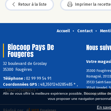
Retour à la liste
Imprimer la recette
Accueil
Contact
Menti
Biocoop Pays De
Nous suiv
Fougeres
Votre magasi
32 boulevard de Groslay
35300 Fougères
35300 Fougères,
Romagné, 35133 
Téléphone :
02 99 99 54 91
35133 Saint-Sau
Coordonnées GPS :
48,3501240285485 ° ,
35140 Vendel, 5
-1,18461725886073 °
Bazouge-du-Dés
Afin de vous offrir la meilleure expérience possible, Biocoop utilise d
vous proposer une navigation personnal
En savoi
Réalisé par