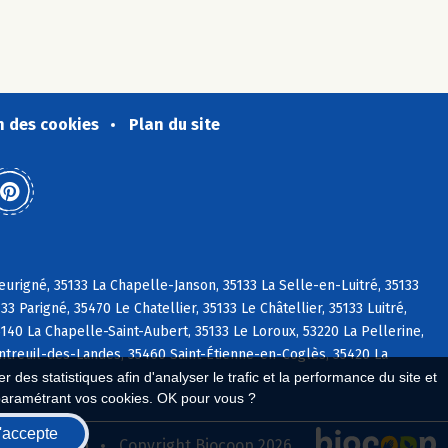
n des cookies
Plan du site
eurigné, 35133 La Chapelle-Janson, 35133 La Selle-en-Luitré, 35133
 Parigné, 35470 Le Chatellier, 35133 Le Châtellier, 35133 Luitré,
40 La Chapelle-Saint-Aubert, 35133 Le Loroux, 53220 La Pellerine,
ntreuil-des-Landes, 35460 Saint-Étienne-en-Coglès, 35420 La
 des statistiques afin d'analyser le trafic et la performance du site et
paramétrant vos cookies. OK pour vous ?
'accepte
seau Biocoop
Copyright Biocoop 2026