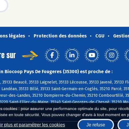
ons légales
Protection des données
CGU
Gestio
re sur
n Biocoop Pays De Fougeres (35300) est proche de :
 35133 Beaucé, 35133 Laignelet, 35133 Lécousse, 35133 Javené, 35133 Fl
Landéan, 35133 Billé, 35133 Saint-Germain-en-Coglès, 35210 Parcé, 35133
veur-des-Landes, 35210 Dompierre-du-Chemin, 35210 Combourtillé, 351
3220 Saint-Ellier-du-Maine, 35140 Saint-Georges-de-Chesné, 35210 Mo
ert, 35420 Villamée
es cookies : pour assurer une performance optimale du site, pour récolter
isée en toute sécurité. Vous pouvez changer d'avis à tout moment en 
r plus et paramétrer les cookies
Je refuse
J
Biocoop.fr
Le ré