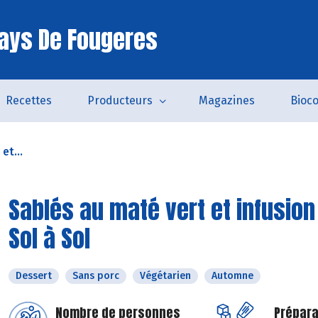
ays De Fougeres
Recettes
Producteurs
Magazines
Bioc
et...
Sablés au maté vert et infusio
Sol à Sol
Dessert
Sans porc
Végétarien
Automne
Nombre de personnes
Prépara