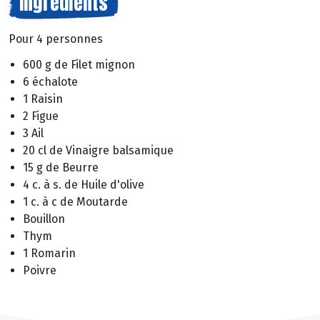
Ingrédients
Pour 4 personnes
600 g de Filet mignon
6 échalote
1 Raisin
2 Figue
3 Ail
20 cl de Vinaigre balsamique
15 g de Beurre
4 c. à s. de Huile d'olive
1 c. à c de Moutarde
Bouillon
Thym
1 Romarin
Poivre