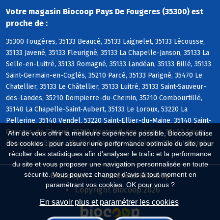
Votre magasin Biocoop Pays De Fougeres (35300) est
proche de :
35300 Fougères, 35133 Beaucé, 35133 Laignelet, 35133 Lécousse,
35133 Javené, 35133 Fleurigné, 35133 La Chapelle-Janson, 35133 La
Selle-en-Luitré, 35133 Romagné, 35133 Landéan, 35133 Billé, 35133
Saint-Germain-en-Coglès, 35210 Parcé, 35133 Parigné, 35470 Le
Chatellier, 35133 Le Châtellier, 35133 Luitré, 35133 Saint-Sauveur-
des-Landes, 35210 Dompierre-du-Chemin, 35210 Combourtillé,
35140 La Chapelle-Saint-Aubert, 35133 Le Loroux, 53220 La
Pellerine, 35140 Vendel, 53220 Saint-Ellier-du-Maine, 35140 Saint-
Georges-de-Chesné, 35210 Montreuil-des-Landes, 35460 Saint-
Afin de vous offrir la meilleure expérience possible, Biocoop utilise
Étienne-en-Coglès, 35420 La Bazouge-du-Désert, 35420 Villamée
des cookies : pour assurer une performance optimale du site, pour
récolter des statistiques afin d'analyser le trafic et la performance
du site et vous proposer une navigation personnalisée en toute
sécurité. Vous pouvez changer d'avis à tout moment en
Biocoop.fr
Le réseau Biocoop
paramétrant vos cookies. OK pour vous ?
Copyright Biocoop 2026
En savoir plus et paramétrer les cookies