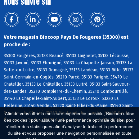
Nous suivre sur
Votre magasin Biocoop Pays De Fougeres (35300) est
proche de :
35300 Fougères, 35133 Beaucé, 35133 Laignelet, 35133 Lécousse,
35133 Javené, 35133 Fleurigné, 35133 La Chapelle-Janson, 35133 La
Selle-en-Luitré, 35133 Romagné, 35133 Landéan, 35133 Billé, 35133
Saint-Germain-en-Coglès, 35210 Parcé, 35133 Parigné, 35470 Le
Chatellier, 35133 Le Châtellier, 35133 Luitré, 35133 Saint-Sauveur-
des-Landes, 35210 Dompierre-du-Chemin, 35210 Combourtillé,
35140 La Chapelle-Saint-Aubert, 35133 Le Loroux, 53220 La
Pellerine, 35140 Vendel, 53220 Saint-Ellier-du-Maine, 35140 Saint-
Georges-de-Chesné, 35210 Montreuil-des-Landes, 35460 Saint-
Afin de vous offrir la meilleure expérience possible, Biocoop utilise
Étienne-en-Coglès, 35420 La Bazouge-du-Désert, 35420 Villamée
des cookies : pour assurer une performance optimale du site, pour
récolter des statistiques afin d'analyser le trafic et la performance
du site et vous proposer une navigation personnalisée en toute