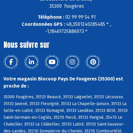
35300 Fougères
Téléphone :
02 99 99 54 91
Coordonnées GPS :
48,3501240285485 ° ,
-1,18461725886073 °
Nous suivre sur
Votre magasin Biocoop Pays De Fougeres (35300) est
proche de :
35300 Fougères, 35133 Beaucé, 35133 Laignelet, 35133 Lécousse,
35133 Javené, 35133 Fleurigné, 35133 La Chapelle-Janson, 35133 La
Selle-en-Luitré, 35133 Romagné, 35133 Landéan, 35133 Billé, 35133
Saint-Germain-en-Coglès, 35210 Parcé, 35133 Parigné, 35470 Le
Chatellier, 35133 Le Châtellier, 35133 Luitré, 35133 Saint-Sauveur-
des-Landes, 35210 Dompierre-du-Chemin, 35210 Combourtillé,