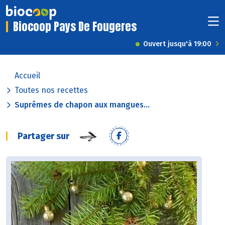
Biocoop Pays De Fougeres
Ouvert jusqu'à 19:00
Accueil
Toutes nos recettes
Suprêmes de chapon aux mangues...
Partager sur