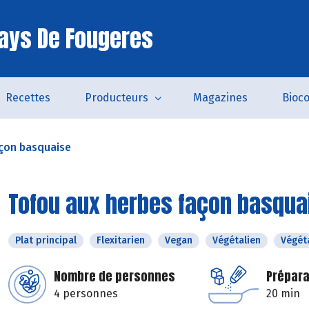
ays De Fougeres
Recettes
Producteurs
Magazines
Bioc
açon basquaise
Tofou aux herbes façon basqua
Plat principal
Flexitarien
Vegan
Végétalien
Végét
Nombre de personnes
Prépara
4 personnes
20 min