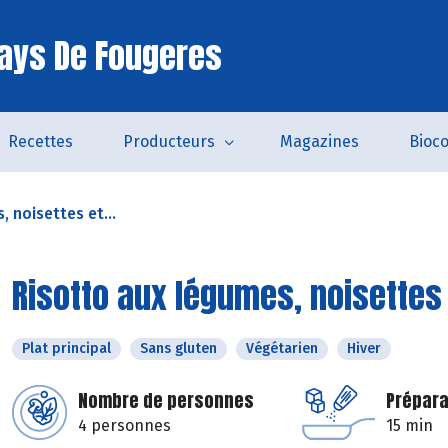
ays De Fougeres
Recettes
Producteurs
Magazines
Bioc
 noisettes et...
Risotto aux légumes, noisettes e
Plat principal
Sans gluten
Végétarien
Hiver
Nombre de personnes
Prépara
4 personnes
15 min