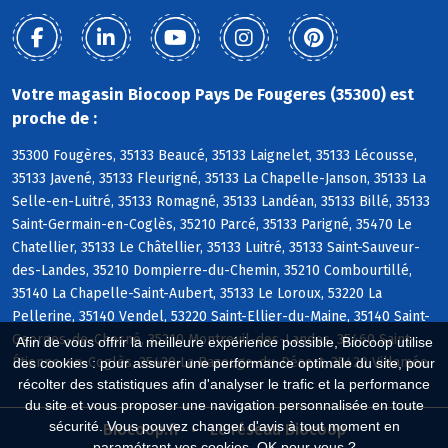
Votre magasin Biocoop Pays De Fougeres (35300) est
proche de :
35300 Fougères, 35133 Beaucé, 35133 Laignelet, 35133 Lécousse,
35133 Javené, 35133 Fleurigné, 35133 La Chapelle-Janson, 35133 La
Selle-en-Luitré, 35133 Romagné, 35133 Landéan, 35133 Billé, 35133
Saint-Germain-en-Coglès, 35210 Parcé, 35133 Parigné, 35470 Le
Chatellier, 35133 Le Châtellier, 35133 Luitré, 35133 Saint-Sauveur-
des-Landes, 35210 Dompierre-du-Chemin, 35210 Combourtillé,
35140 La Chapelle-Saint-Aubert, 35133 Le Loroux, 53220 La
Pellerine, 35140 Vendel, 53220 Saint-Ellier-du-Maine, 35140 Saint-
Georges-de-Chesné, 35210 Montreuil-des-Landes, 35460 Saint-
Afin de vous offrir la meilleure expérience possible, Biocoop utilise
Étienne-en-Coglès, 35420 La Bazouge-du-Désert, 35420 Villamée
des cookies : pour assurer une performance optimale du site, pour
récolter des statistiques afin d'analyser le trafic et la performance
du site et vous proposer une navigation personnalisée en toute
sécurité. Vous pouvez changer d'avis à tout moment en
Biocoop.fr
Le réseau Biocoop
paramétrant vos cookies. OK pour vous ?