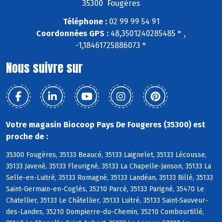
35300 Fougères
Téléphone :
02 99 99 54 91
Coordonnées GPS :
48,3501240285485 ° ,
-1,18461725886073 °
Nous suivre sur
Votre magasin Biocoop Pays De Fougeres (35300) est
proche de :
35300 Fougères, 35133 Beaucé, 35133 Laignelet, 35133 Lécousse,
35133 Javené, 35133 Fleurigné, 35133 La Chapelle-Janson, 35133 La
Selle-en-Luitré, 35133 Romagné, 35133 Landéan, 35133 Billé, 35133
Saint-Germain-en-Coglès, 35210 Parcé, 35133 Parigné, 35470 Le
Chatellier, 35133 Le Châtellier, 35133 Luitré, 35133 Saint-Sauveur-
des-Landes, 35210 Dompierre-du-Chemin, 35210 Combourtillé,