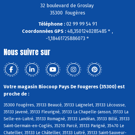
32 boulevard de Groslay
35300 Fougères
Téléphone :
02 99 99 54 91
Coordonnées GPS :
48,3501240285485 ° ,
-1,18461725886073 °
Nous suivre sur
Votre magasin Biocoop Pays De Fougeres (35300) est
proche de :
35300 Fougères, 35133 Beaucé, 35133 Laignelet, 35133 Lécousse,
35133 Javené, 35133 Fleurigné, 35133 La Chapelle-Janson, 35133 La
Selle-en-Luitré, 35133 Romagné, 35133 Landéan, 35133 Billé, 35133
Saint-Germain-en-Coglès, 35210 Parcé, 35133 Parigné, 35470 Le
Chatellier, 35133 Le Châtellier, 35133 Luitré, 35133 Saint-Sauveur-