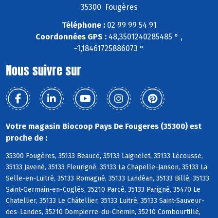
35300 Fougères
Téléphone :
02 99 99 54 91
Coordonnées GPS :
48,3501240285485 ° ,
-1,18461725886073 °
Nous suivre sur
Votre magasin Biocoop Pays De Fougeres (35300) est
proche de :
35300 Fougères, 35133 Beaucé, 35133 Laignelet, 35133 Lécousse,
35133 Javené, 35133 Fleurigné, 35133 La Chapelle-Janson, 35133 La
Selle-en-Luitré, 35133 Romagné, 35133 Landéan, 35133 Billé, 35133
Saint-Germain-en-Coglès, 35210 Parcé, 35133 Parigné, 35470 Le
Chatellier, 35133 Le Châtellier, 35133 Luitré, 35133 Saint-Sauveur-
des-Landes, 35210 Dompierre-du-Chemin, 35210 Combourtillé,