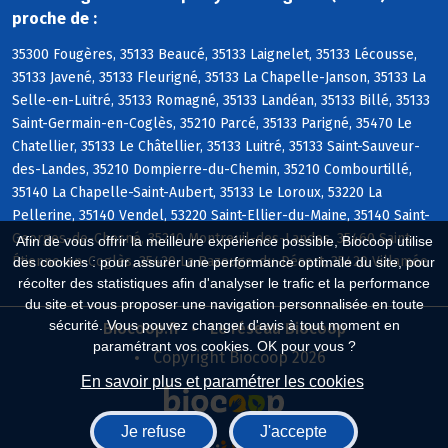
proche de :
35300 Fougères, 35133 Beaucé, 35133 Laignelet, 35133 Lécousse,
35133 Javené, 35133 Fleurigné, 35133 La Chapelle-Janson, 35133 La
Selle-en-Luitré, 35133 Romagné, 35133 Landéan, 35133 Billé, 35133
Saint-Germain-en-Coglès, 35210 Parcé, 35133 Parigné, 35470 Le
Chatellier, 35133 Le Châtellier, 35133 Luitré, 35133 Saint-Sauveur-
des-Landes, 35210 Dompierre-du-Chemin, 35210 Combourtillé,
35140 La Chapelle-Saint-Aubert, 35133 Le Loroux, 53220 La
Pellerine, 35140 Vendel, 53220 Saint-Ellier-du-Maine, 35140 Saint-
Georges-de-Chesné, 35210 Montreuil-des-Landes, 35460 Saint-
Afin de vous offrir la meilleure expérience possible, Biocoop utilise
Étienne-en-Coglès, 35420 La Bazouge-du-Désert, 35420 Villamée
des cookies : pour assurer une performance optimale du site, pour
récolter des statistiques afin d'analyser le trafic et la performance
du site et vous proposer une navigation personnalisée en toute
sécurité. Vous pouvez changer d'avis à tout moment en
Biocoop.fr
Le réseau Biocoop
paramétrant vos cookies. OK pour vous ?
Copyright Biocoop 2026
En savoir plus et paramétrer les cookies
Je refuse
J'accepte