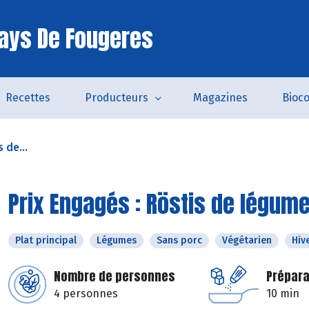
ays De Fougeres
Recettes
Producteurs
Magazines
Bioc
 de...
Prix Engagés : Röstis de légu
Plat principal
Légumes
Sans porc
Végétarien
Hiv
Nombre de personnes
Prépara
4 personnes
10 min