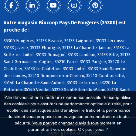
Votre magasin Biocoop Pays De Fougeres (35300) est
proche de :
35300 Fougères, 35133 Beaucé, 35133 Laignelet, 35133 Lécousse,
35133 Javené, 35133 Fleurigné, 35133 La Chapelle-Janson, 35133 La
Selle-en-Luitré, 35133 Romagné, 35133 Landéan, 35133 Billé, 35133
Saint-Germain-en-Coglès, 35210 Parcé, 35133 Parigné, 35470 Le
Chatellier, 35133 Le Châtellier, 35133 Luitré, 35133 Saint-Sauveur-
des-Landes, 35210 Dompierre-du-Chemin, 35210 Combourtillé,
35140 La Chapelle-Saint-Aubert, 35133 Le Loroux, 53220 La
Pellerine, 35140 Vendel, 53220 Saint-Ellier-du-Maine, 35140 Saint-
Georges-de-Chesné, 35210 Montreuil-des-Landes, 35460 Saint-
Afin de vous offrir la meilleure expérience possible, Biocoop utilise
Étienne-en-Coglès, 35420 La Bazouge-du-Désert, 35420 Villamée
des cookies : pour assurer une performance optimale du site, pour
récolter des statistiques afin d'analyser le trafic et la performance
du site et vous proposer une navigation personnalisée en toute
sécurité. Vous pouvez changer d'avis à tout moment en
Biocoop.fr
Le réseau Biocoop
paramétrant vos cookies. OK pour vous ?
Copyright Biocoop 2026