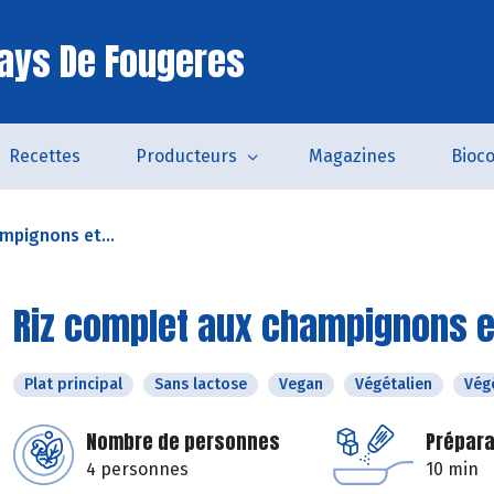
ays De Fougeres
Recettes
Producteurs
Magazines
Bioc
mpignons et...
Riz complet aux champignons e
Plat principal
Sans lactose
Vegan
Végétalien
Vég
Nombre de personnes
Prépara
4 personnes
10 min