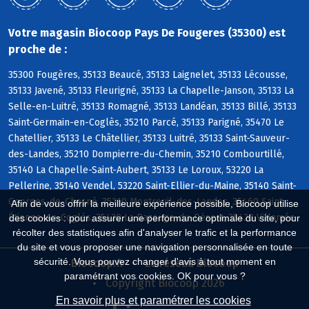
Votre magasin Biocoop Pays De Fougeres (35300) est
proche de :
35300 Fougères, 35133 Beaucé, 35133 Laignelet, 35133 Lécousse,
35133 Javené, 35133 Fleurigné, 35133 La Chapelle-Janson, 35133 La
Selle-en-Luitré, 35133 Romagné, 35133 Landéan, 35133 Billé, 35133
Saint-Germain-en-Coglès, 35210 Parcé, 35133 Parigné, 35470 Le
Chatellier, 35133 Le Châtellier, 35133 Luitré, 35133 Saint-Sauveur-
des-Landes, 35210 Dompierre-du-Chemin, 35210 Combourtillé,
35140 La Chapelle-Saint-Aubert, 35133 Le Loroux, 53220 La
Pellerine, 35140 Vendel, 53220 Saint-Ellier-du-Maine, 35140 Saint-
Georges-de-Chesné, 35210 Montreuil-des-Landes, 35460 Saint-
Afin de vous offrir la meilleure expérience possible, Biocoop utilise
Étienne-en-Coglès, 35420 La Bazouge-du-Désert, 35420 Villamée
des cookies : pour assurer une performance optimale du site, pour
récolter des statistiques afin d'analyser le trafic et la performance
du site et vous proposer une navigation personnalisée en toute
sécurité. Vous pouvez changer d'avis à tout moment en
Biocoop.fr
Le réseau Biocoop
paramétrant vos cookies. OK pour vous ?
Copyright Biocoop 2026
En savoir plus et paramétrer les cookies