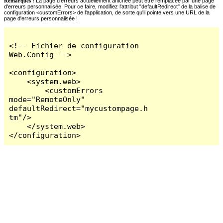
Remarques :
La page d'erreurs actuellement affichée peut être remplacée par une page
d'erreurs personnalisée. Pour ce faire, modifiez l'attribut "defaultRedirect" de la balise de
configuration <customErrors> de l'application, de sorte qu'il pointe vers une URL de la
page d'erreurs personnalisée !
<!-- Fichier de configuration 
Web.Config -->

<configuration>

    <system.web>

        <customErrors 
mode="RemoteOnly" 
defaultRedirect="mycustompage.h
tm"/>

    </system.web>

</configuration>