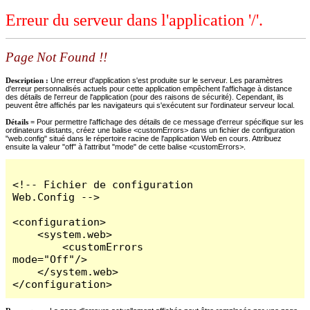
Erreur du serveur dans l'application '/'.
Page Not Found !!
Description :
Une erreur d'application s'est produite sur le serveur. Les paramètres
d'erreur personnalisés actuels pour cette application empêchent l'affichage à distance
des détails de l'erreur de l'application (pour des raisons de sécurité). Cependant, ils
peuvent être affichés par les navigateurs qui s'exécutent sur l'ordinateur serveur local.
Détails =
Pour permettre l'affichage des détails de ce message d'erreur spécifique sur les
ordinateurs distants, créez une balise <customErrors> dans un fichier de configuration
"web.config" situé dans le répertoire racine de l'application Web en cours. Attribuez
ensuite la valeur "off" à l'attribut "mode" de cette balise <customErrors>.
<!-- Fichier de configuration 
Web.Config -->

<configuration>

    <system.web>

        <customErrors 
mode="Off"/>

    </system.web>

</configuration>