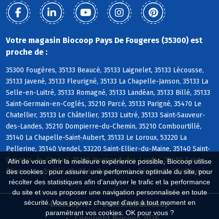
Votre magasin Biocoop Pays De Fougeres (35300) est
proche de :
35300 Fougères, 35133 Beaucé, 35133 Laignelet, 35133 Lécousse,
35133 Javené, 35133 Fleurigné, 35133 La Chapelle-Janson, 35133 La
Selle-en-Luitré, 35133 Romagné, 35133 Landéan, 35133 Billé, 35133
Saint-Germain-en-Coglès, 35210 Parcé, 35133 Parigné, 35470 Le
Chatellier, 35133 Le Châtellier, 35133 Luitré, 35133 Saint-Sauveur-
des-Landes, 35210 Dompierre-du-Chemin, 35210 Combourtillé,
35140 La Chapelle-Saint-Aubert, 35133 Le Loroux, 53220 La
Pellerine, 35140 Vendel, 53220 Saint-Ellier-du-Maine, 35140 Saint-
Georges-de-Chesné, 35210 Montreuil-des-Landes, 35460 Saint-
Afin de vous offrir la meilleure expérience possible, Biocoop utilise
Étienne-en-Coglès, 35420 La Bazouge-du-Désert, 35420 Villamée
des cookies : pour assurer une performance optimale du site, pour
récolter des statistiques afin d'analyser le trafic et la performance
du site et vous proposer une navigation personnalisée en toute
sécurité. Vous pouvez changer d'avis à tout moment en
Biocoop.fr
Le réseau Biocoop
paramétrant vos cookies. OK pour vous ?
Copyright Biocoop 2026